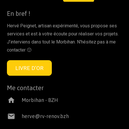
En bref !
Hervé Peignet, artisan expérimenté, vous propose ses
services et est à votre écoute pour réaliser vos projets.
J’interviens dans tout le Morbihan. N’hésitez pas à me
contacter 🙂
LIVRE D’OR
Me contacter
home
Morbihan - BZH
mail
herve@rv-renov.bzh