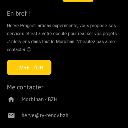
En bref !
Hervé Peignet, artisan expérimenté, vous propose ses
services et est à votre écoute pour réaliser vos projets.
J’interviens dans tout le Morbihan. N’hésitez pas à me
contacter 🙂
LIVRE D’OR
Me contacter
home
Morbihan - BZH
mail
herve@rv-renov.bzh