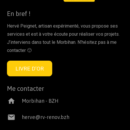
En bref !
Hervé Peignet, artisan expérimenté, vous propose ses
services et est à votre écoute pour réaliser vos projets.
J’interviens dans tout le Morbihan. N’hésitez pas à me
contacter 🙂
LIVRE D’OR
Me contacter
home
Morbihan - BZH
mail
herve@rv-renov.bzh