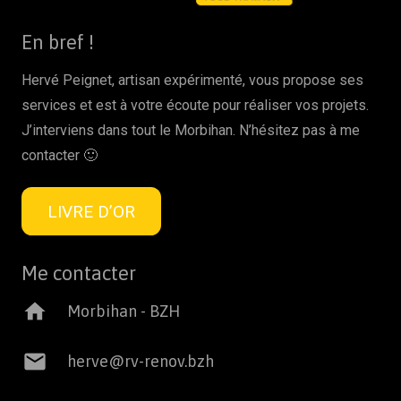
En bref !
Hervé Peignet, artisan expérimenté, vous propose ses
services et est à votre écoute pour réaliser vos projets.
J’interviens dans tout le Morbihan. N’hésitez pas à me
contacter 🙂
LIVRE D’OR
Me contacter
home
Morbihan - BZH
mail
herve@rv-renov.bzh